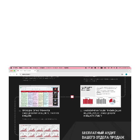
Описание проекта
Создание привлекательного и информативного
лендинга для услуги тренинга отдела продаж,
который продемонстрирует уникальные
преимущества компании и поможет повысить
количество заявок на индивидуальную
аналитику для отдела продаж.
«Sales Trener» — это специализированная
компания, предлагающая профессиональные
тренинги для отделов продаж. Основная цель
их работы — научить клиентские команды
системно подходить к продажам, увеличивая
их эффективность и доходность.