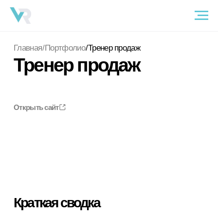
Главная
/
Портфолио
/
Тренер продаж
Тренер продаж
Открыть сайт
Краткая сводка
Объем
1 посадочная страница
Срок разработки
3 дня
Год
2025
Ниша
Продажи
Услуги
Бриф
Аналитика
Структура проекта